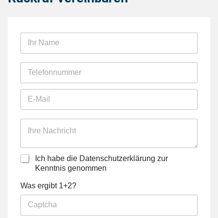
I
h
r
N
T
a
e
m
l
e
E
e
*
-
f
M
o
a
n
I
i
n
h
l
u
r
*
m
e
D
Ich habe die Datenschutzerklärung zur
m
N
a
e
Kenntnis genommen
a
t
r
c
C
e
Was ergibt 1+2?
*
h
a
n
r
p
s
i
t
c
c