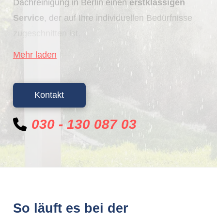
Dachreinigung in Berlin einen
erstklassigen
Service
, der auf Ihre individuellen Bedürfnisse
zugeschnitten ist.
Mehr laden
Unser erfahrenes Team verfügt über
Fachwissen
und die richtige Ausrüstung, um
eine gründliche und schonende Dachreinigung
Kontakt
durchzuführen. Wir setzen hochwertige
Reinigungsmittel ein, um Schmutz, Moos, Algen
030 - 130 087 03
und andere Verunreinigungen von Ihrem Dach zu
entfernen. Dabei achten wir stets darauf, dass
die Reinigungsmittel das Dach nicht
beschädigen.
Darüber hinaus bieten wir auch eine
So läuft es bei der
Solarreinigung
als Teil unseres