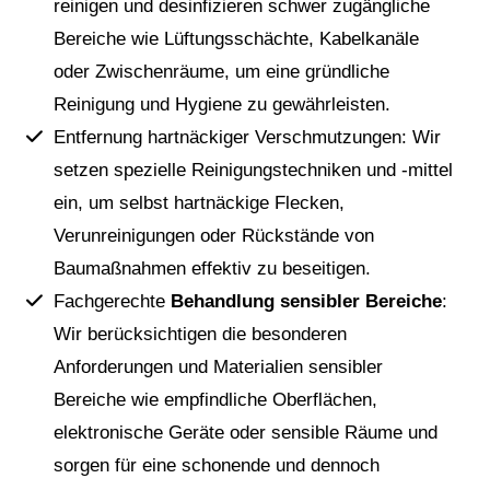
reinigen und desinfizieren schwer zugängliche
Sonder- oder Gebäudereinigung profitieren Sie
Bereiche wie Lüftungsschächte, Kabelkanäle
von unserer
langjährigen Erfahrung
, unserem
oder Zwischenräume, um eine gründliche
Fachwissen und unserer
hohen Servicequalität
.
Reinigung und Hygiene zu gewährleisten.
Wir arbeiten effizient, zuverlässig und
Entfernung hartnäckiger Verschmutzungen: Wir
gewissenhaft, um Ihr Objekt wieder in einen
setzen spezielle Reinigungstechniken und -mittel
einwandfreien Zustand zu versetzen. Wählen Sie
ein, um selbst hartnäckige Flecken,
uns als Ihre vertrauenswürdige Reinigungsfirma.
Verunreinigungen oder Rückstände von
Baumaßnahmen effektiv zu beseitigen.
Fachgerechte
Behandlung sensibler Bereiche
:
Wir berücksichtigen die besonderen
Anforderungen und Materialien sensibler
Bereiche wie empfindliche Oberflächen,
elektronische Geräte oder sensible Räume und
sorgen für eine schonende und dennoch