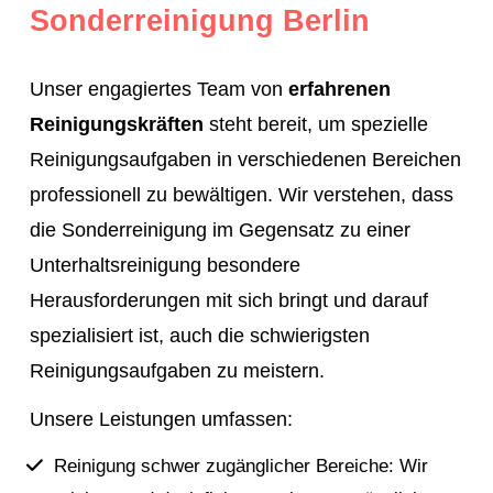
Sonderreinigung Berlin
erfolgreich zu bewältigen.
Unser breites Leistungsspektrum in der
Unser engagiertes Team von
erfahrenen
Sonderreinigung umfasst unter anderem die
Reinigungskräften
steht bereit, um spezielle
gründliche Reinigung
von Böden, Teppichen,
Reinigungsaufgaben in verschiedenen Bereichen
Polstern und Fenstern, die Entfernung von
professionell zu bewältigen. Wir verstehen, dass
hartnäckigen Flecken und Verunreinigungen, die
die Sonderreinigung im Gegensatz zu einer
Aufbereitung von Oberflächen sowie die
Unterhaltsreinigung besondere
Desinfektion von sensiblen Bereichen. Wir
Herausforderungen mit sich bringt und darauf
wissen, dass
jede Reinigungsaufgabe
spezialisiert ist, auch die schwierigsten
einzigartig ist, und bieten daher
Reinigungsaufgaben zu meistern.
maßgeschneiderte Lösungen an, die auf Ihre
Unsere Leistungen umfassen:
spezifischen Anforderungen zugeschnitten sind.
Reinigung schwer zugänglicher Bereiche: Wir
Mit der GeAbCon-Group als Partner für Ihre