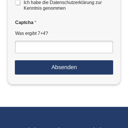
D
Ich habe die Datenschutzerklärung zur
a
Kenntnis genommen
t
e
Captcha
*
n
s
Was ergibt 7+4?
c
h
u
t
z
e
Absenden
r
k
l
ä
r
u
n
g
*