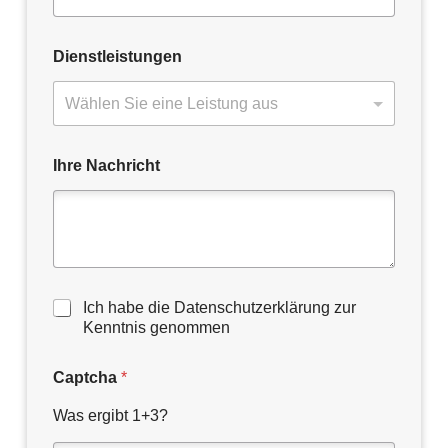
Dienstleistungen
Ihre Nachricht
D
Ich habe die Datenschutzerklärung zur
a
Kenntnis genommen
t
e
Captcha
*
n
s
Was ergibt 1+3?
c
h