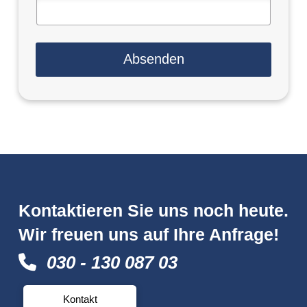
u
t
z
e
Absenden
r
k
l
ä
r
u
n
g
*
Kontaktieren Sie uns noch heute.
Wir freuen uns auf Ihre Anfrage!
030 - 130 087 03
Kontakt