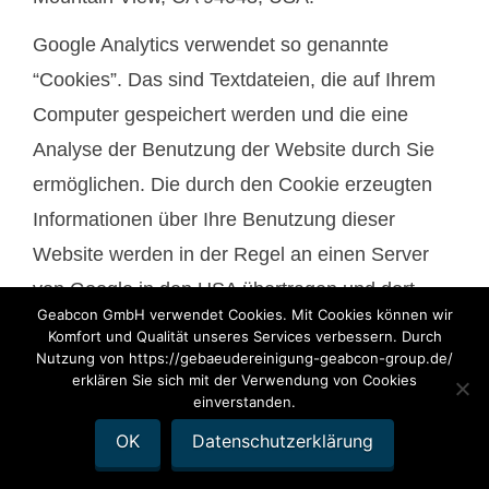
Google Analytics verwendet so genannte
“Cookies”. Das sind Textdateien, die auf Ihrem
Computer gespeichert werden und die eine
Analyse der Benutzung der Website durch Sie
ermöglichen. Die durch den Cookie erzeugten
Informationen über Ihre Benutzung dieser
Website werden in der Regel an einen Server
von Google in den USA übertragen und dort
Geabcon GmbH verwendet Cookies. Mit Cookies können wir
gespeichert.
Komfort und Qualität unseres Services verbessern. Durch
Nutzung von https://gebaeudereinigung-geabcon-group.de/
Die Speicherung von Google-Analytics-Cookies
erklären Sie sich mit der Verwendung von Cookies
einverstanden.
und die Nutzung dieses Analyse-Tools erfolgen
OK
Datenschutzerklärung
auf Grundlage von Art. 6 Abs. 1 lit. f DSGVO.
Der Websitebetreiber hat ein berechtigtes