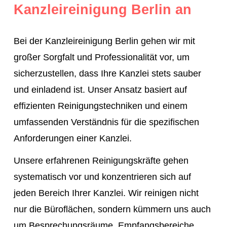
Kanzleireinigung Berlin an
anspruchsvolle Oberflächen
gründlich zu
reinigen. Dies gewährleistet nicht nur eine
Bei der Kanzleireinigung Berlin gehen wir mit
hygienische Umgebung
, sondern auch ein
großer Sorgfalt und Professionalität vor, um
gesundes Arbeitsumfeld für alle.
sicherzustellen, dass Ihre Kanzlei stets sauber
Gründlich und effiziente Reinigung
und einladend ist. Unser Ansatz basiert auf
Professionelles und geschultes Personal
effizienten Reinigungstechniken und einem
Beachtung des Datenschutzes und diskrete
umfassenden Verständnis für die spezifischen
Behandlung sichtbarer Daten
Anforderungen einer Kanzlei.
Vertrauen Sie der GeAbCon-Group, Ihrem
Unsere erfahrenen Reinigungskräfte gehen
Expertenteam für
erstklassige
systematisch vor und konzentrieren sich auf
Kanzleireinigung
in Berlin. Mit unserer
jeden Bereich Ihrer Kanzlei. Wir reinigen nicht
spezialisierten Gebäudereinigung sorgen wir
nur die Büroflächen, sondern kümmern uns auch
dafür, dass Ihre Kanzlei immer in einem
um Besprechungsräume, Empfangsbereiche,