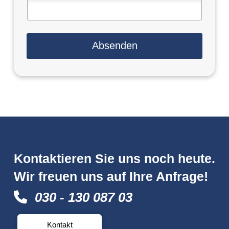
u
t
z
e
Absenden
r
k
l
ä
r
u
n
g
*
Kontaktieren Sie uns noch heute.
Wir freuen uns auf Ihre Anfrage!
030 - 130 087 03
Kontakt