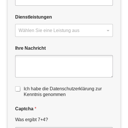
Dienstleistungen
Ihre Nachricht
D
Ich habe die Datenschutzerklärung zur
a
Kenntnis genommen
t
e
Captcha
*
n
s
Was ergibt 7+4?
c
h