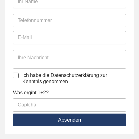
h
r
N
T
a
e
m
l
e
E
e
*
-
f
M
o
a
n
I
i
n
h
l
u
r
*
m
e
D
Ich habe die Datenschutzerklärung zur
m
N
a
e
Kenntnis genommen
a
t
r
c
C
e
Was ergibt 1+2?
*
h
a
n
r
p
s
i
t
c
c
c
h
h
Absenden
h
u
t
a
t
*
z